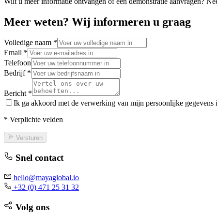
Wilt u meer informatie ontvangen of een demonstratie aanvragen? Nee
Meer weten? Wij informeren u graag
Volledige naam
*
Email
*
Telefoon
Bedrijf
*
Bericht
*
Ik ga akkoord met de verwerking van mijn persoonlijke gegevens
*
Verplichte velden
Versturen
Snel contact
hello@mayaglobal.io
+32 (0) 471 25 31 32
Volg ons