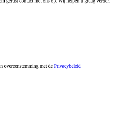
m gerust contact met ons op. Wij helpen u graag verder.
 in overeenstemming met de
Privacybeleid