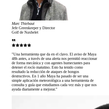
or
n el clavo. El aviso de Maya
alerta nos permitió reaccionar
gentes humectantes para
 Esto ha tenido como
ataques de hongos
ya ha pasado de ser una
lógica a una herramienta de
iamos cada vez más y que nos
ar."