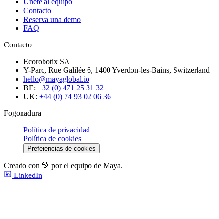
Únete al equipo
Contacto
Reserva una demo
FAQ
Contacto
Ecorobotix SA
Y-Parc, Rue Galilée 6, 1400 Yverdon-les-Bains, Switzerland
hello@mayaglobal.io
BE:
+32 (0) 471 25 31 32
UK:
+44 (0) 74 93 02 06 36
Fogonadura
Política de privacidad
Política de cookies
Preferencias de cookies
Creado con 💚 por el equipo de Maya.
LinkedIn