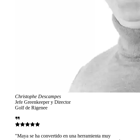
or
n una herramienta muy