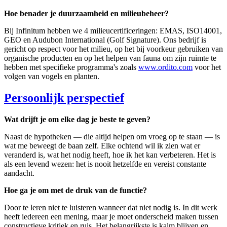
Hoe benader je duurzaamheid en milieubeheer?
Bij Infinitum hebben we 4 milieucertificeringen: EMAS, ISO14001,
GEO en Audubon International (Golf Signature). Ons bedrijf is
gericht op respect voor het milieu, op het bij voorkeur gebruiken van
organische producten en op het helpen van fauna om zijn ruimte te
hebben met specifieke programma's zoals
www.ordito.com
voor het
volgen van vogels en planten.
Persoonlijk perspectief
Wat drijft je om elke dag je beste te geven?
Naast de hypotheken — die altijd helpen om vroeg op te staan — is
wat me beweegt de baan zelf. Elke ochtend wil ik zien wat er
veranderd is, wat het nodig heeft, hoe ik het kan verbeteren. Het is
als een levend wezen: het is nooit hetzelfde en vereist constante
aandacht.
Hoe ga je om met de druk van de functie?
Door te leren niet te luisteren wanneer dat niet nodig is. In dit werk
heeft iedereen een mening, maar je moet onderscheid maken tussen
constructieve kritiek en ruis. Het belangrijkste is kalm blijven en