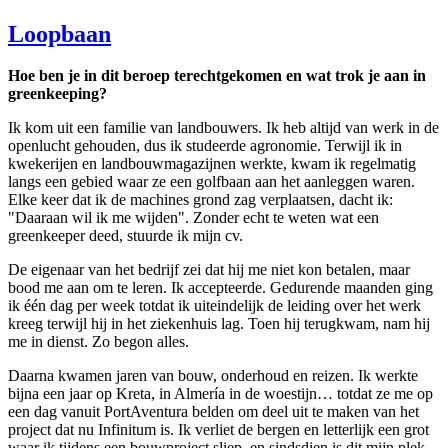
Loopbaan
Hoe ben je in dit beroep terechtgekomen en wat trok je aan in
greenkeeping?
Ik kom uit een familie van landbouwers. Ik heb altijd van werk in de
openlucht gehouden, dus ik studeerde agronomie. Terwijl ik in
kwekerijen en landbouwmagazijnen werkte, kwam ik regelmatig
langs een gebied waar ze een golfbaan aan het aanleggen waren.
Elke keer dat ik de machines grond zag verplaatsen, dacht ik:
"Daaraan wil ik me wijden". Zonder echt te weten wat een
greenkeeper deed, stuurde ik mijn cv.
De eigenaar van het bedrijf zei dat hij me niet kon betalen, maar
bood me aan om te leren. Ik accepteerde. Gedurende maanden ging
ik één dag per week totdat ik uiteindelijk de leiding over het werk
kreeg terwijl hij in het ziekenhuis lag. Toen hij terugkwam, nam hij
me in dienst. Zo begon alles.
Daarna kwamen jaren van bouw, onderhoud en reizen. Ik werkte
bijna een jaar op Kreta, in Almería in de woestijn… totdat ze me op
een dag vanuit PortAventura belden om deel uit te maken van het
project dat nu Infinitum is. Ik verliet de bergen en letterlijk een grot
waar ik tijdens een bouwproject sliep, en sindsdien is dit mijn plek.