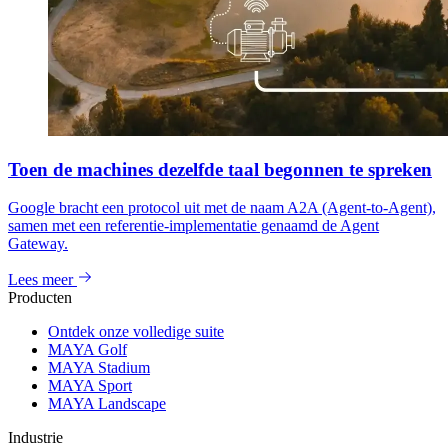
Toen de machines dezelfde taal begonnen te spreken
Google bracht een protocol uit met de naam A2A (Agent-to-Agent),
samen met een referentie-implementatie genaamd de Agent
Gateway.
Lees meer
Producten
Ontdek onze volledige suite
MAYA Golf
MAYA Stadium
MAYA Sport
MAYA Landscape
Industrie