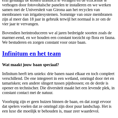
erin geslaagd de kosten drastisch te verlagen en de efficiëntie te
verhogen door fotovoltaïsche panelen te installeren en we werken
samen met de Universiteit van Girona aan het recyclen van
membranen van irrigatiesystemen. Sommige van onze membranen
zijn al meer dan 18 jaar in gebruik terwijl het normaal is ze om de
vier jaar te vervangen.
Bovendien herintroduceren we al jaren bedreigde soorten zoals de
marmer-eend, en we houden een constant toezicht op flora en fauna.
We bestuderen en zorgen constant voor onze baan.
Infinitum en het team
Wat maakt jouw baan speciaal?
Infinitum heeft iets unieks: drie banen naast elkaar en toch compleet
verschillend. De ene integreert in een wetland, omringd door riet en
tamarisken; een andere slingert tussen pijnbossen; en de derde is
opener en technischer. Die diversiteit maakt het een levende plek, in
constant contact met de natuur.
Voorlopig zijn er geen huizen binnen de baan, en dat zorgt ervoor
dat spelers voelen dat ze omringd zijn door puur landschap. Het is
een luxe die moeilijk te behouden is, maar zeer waardevol.