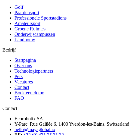
Golf
Paardensport
Professionele Sportstadions
Amateursport
Groene Ruimtes
Onderwijscampussen
Landbouw
Bedrijf
Startpagina
Over ons
Technologiepartners
Pers
Vacatures
Contact
Boek een demo
FAQ
Contact
Ecorobotix SA
Y-Parc, Rue Galilée 6, 1400 Yverdon-les-Bains, Switzerland
hello@mayaglobal.io
BE:
+32 (0) 471 25 31 32