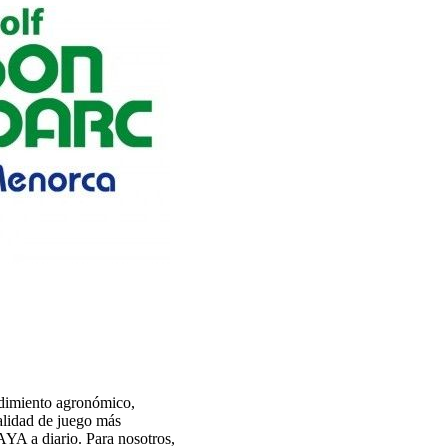
dimiento agronómico,
calidad de juego más
AYA a diario. Para nosotros,