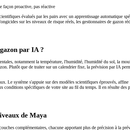
de façon proactive, pas réactive
ntifiques évalués par les pairs avec un apprentissage automatique spéci
fongicides sur les niveaux de risque réels, les gestionnaires de gazon réd
 gazon par IA ?
les, notamment la température, l'humidité, l'humidité du sol, la mouillur
n. Plutôt que de traiter sur un calendrier fixe, la prévision par IA pe
ux. Le système s'appuie sur des modèles scientifiques éprouvés, affine
conditions spécifiques de votre site au fil du temps. Il en résulte des p
 niveaux de Maya
couches complémentaires, chacune apportant plus de précision à la prév