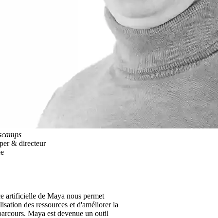
scamps
er & directeur
ée
ce artificielle de Maya nous permet
ilisation des ressources et d'améliorer la
parcours. Maya est devenue un outil