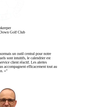
nkeeper
 Down Golf Club
ormais un outil central pour notre
els sont intuitifs, le calendrier est
service client réactif. Les alertes
nous accompagnent efficacement tout au
on. »"