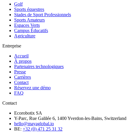
Golf
Sports équestres
Stades de Sport Professionnels
Sports Amateurs
Espaces Verts
Campus Éducatifs
Agriculture
Entreprise
Accueil
À propos
Partenaires technologiques
Presse
Carrières
Contact
Réservez une démo
FAQ
Contact
Ecorobotix SA
Y-Parc, Rue Galilée 6, 1400 Yverdon-les-Bains, Switzerland
hello@mayaglobal.io
BE:
+32 (0) 471 25 31 32